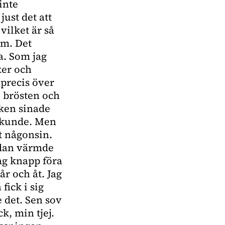
inte
just det att
vilket är så
um. Det
a. Som jag
ker och
 precis över
 brösten och
lken sinade
a kunde. Men
t någonsin.
edan värmde
ag knapp föra
år och åt. Jag
fick i sig
e det. Sen sov
k, min tjej.