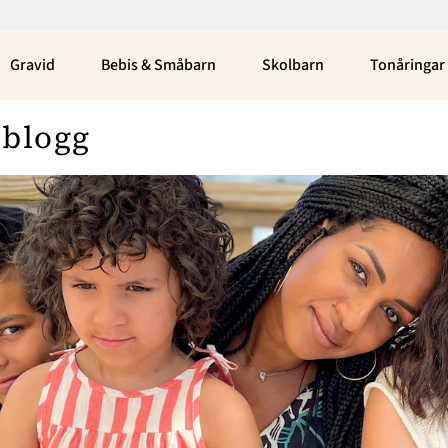
Gravid
Bebis & Småbarn
Skolbarn
Tonåringar
 blogg
Bloggar
Om Oss
Nina Campioni
Nyhetsbrev
Asabea Britton
Annonsera
Julia Wiberg
Om Cookies
Louise Edlund Winblad
Emily Kind
Kontakta Oss
Peppe Öhman
Hantera Preferenser
Elin Carlson