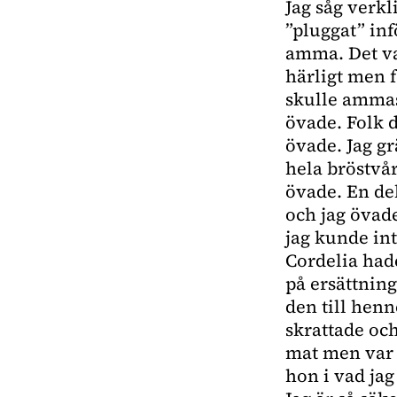
Jag såg verkl
”pluggat” inf
amma. Det var
härligt men f
skulle ammas 
övade. Folk d
övade. Jag g
hela bröstvå
övade. En de
och jag övade
jag kunde in
Cordelia had
på ersättnin
den till henn
skrattade och
mat men var s
hon i vad jag