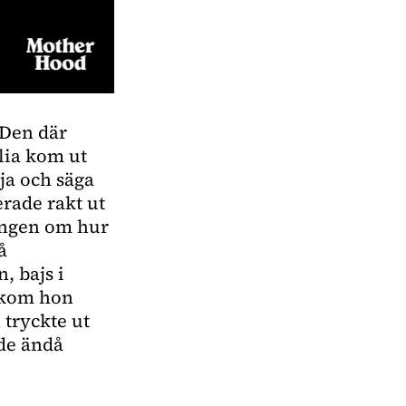
”Den där
elia kom ut
ja och säga
erade rakt ut
ningen om hur
å
, bajs i
n kom hon
 tryckte ut
rde ändå