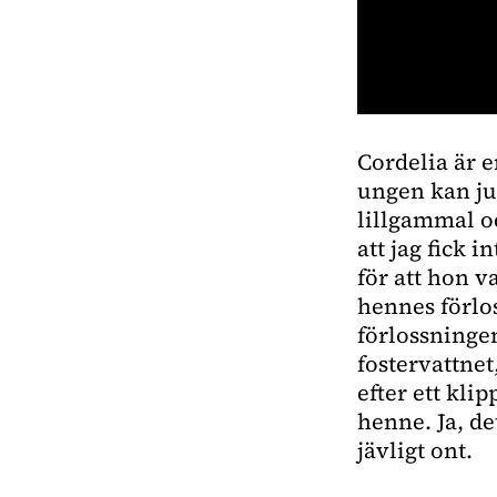
0
seconds
Cordelia är 
of
1
ungen kan ju 
minute,
18
lillgammal oc
seconds
Volume
att jag fick 
0%
för att hon v
hennes förlos
förlossningen
fostervattne
efter ett kli
henne. Ja, de
jävligt ont.