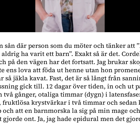
en sån där person som du möter och tänker att 
aldrig ha varit ett barn”. Exakt så är det. Cord
h på den vägen har det fortsatt. Jag brukar sko
inte ens lova att föda ut henne utan hon promen
ar så jäkla kavat. Fast, det är så långt från san
sning gick till. 12 dagar över tiden, in och ut p
 två gånger, otaliga timmar (dygn) i latensfasen
t, fruktlösa krystvärkar i två timmar och seda
pp och att en barnmorska la sig på min mage och
t gjorde ont. Ja, jag hade epidural men det gjo