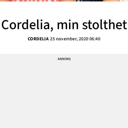
Sarah Delshad
Vanja Wikström
Cordelia, min stolthet
Elisabeth Lindroth
Paulina Gunnardo
CORDELIA
25 november, 2020 06:40
Josefin Hulldin
Amit Tewolde