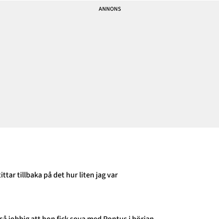
ittar tillbaka på det hur liten jag var
så jobbig att hon fick sova med Pontus i början