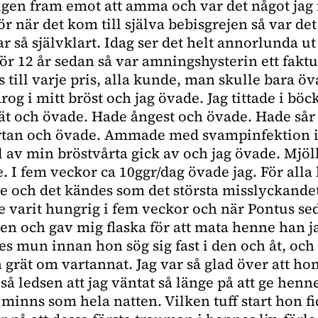
igen fram emot att amma och var det något jag 
ör när det kom till själva bebisgrejen så var det 
 så självklart. Idag ser det helt annorlunda ut 
ör 12 år sedan så var amningshysterin ett fakt
till varje pris, alla kunde, man skulle bara öv
rog i mitt bröst och jag övade. Jag tittade i böc
rät och övade. Hade ångest och övade. Hade sår
rtan och övade. Ammade med svampinfektion i
l av min bröstvårta gick av och jag övade. Mjö
. I fem veckor ca 10ggr/dag övade jag. För all
te och det kändes som det största misslyckande
e varit hungrig i fem veckor och när Pontus s
gen och gav mig flaska för att mata henne han j
es mun innan hon sög sig fast i den och åt, och 
 grät om vartannat. Jag var så glad över att hon 
å ledsen att jag väntat så länge på att ge henn
 minns som hela natten. Vilken tuff start hon fic