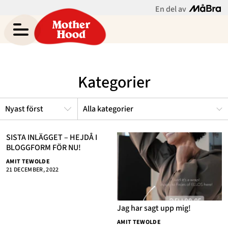
En del av
Amit Tewoldes blogg
Meny
Gravid
Kategorier
Bebis & Småbarn
Skolbarn
Alla kategorier
Hem
Arkiv
Tonåringar
Om
Kontakt
SISTA INLÄGGET – HEJDÅ I
BLOGGFORM FÖR NU!
Mammaliv
Kategorier
AMIT TEWOLDE
21 DECEMBER, 2022
Bloggar
Om Oss
Jag har sagt upp mig!
Nyhetsbrev
AMIT TEWOLDE