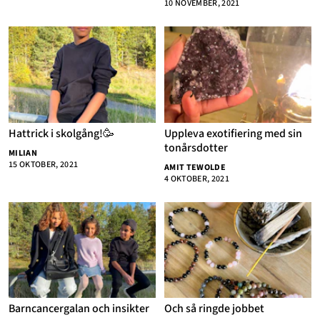
10 NOVEMBER, 2021
Annonsera
Om Cookies
Kontakta Oss
Hantera Preferenser
Hattrick i skolgång!🥳
Uppleva exotifiering med sin
tonårsdotter
MILIAN
15 OKTOBER, 2021
AMIT TEWOLDE
4 OKTOBER, 2021
Barncancergalan och insikter
Och så ringde jobbet