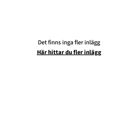
Sarah Delshad
Vanja Wikström
Elisabeth Lindroth
Paulina Gunnardo
Det finns inga fler inlägg
Josefin Hulldin
Här hittar du fler inlägg
Amit Tewolde