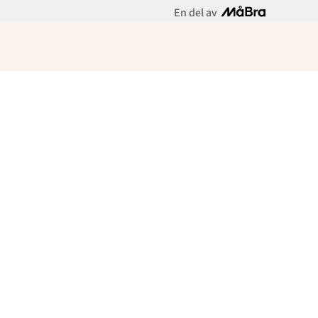
En del av
Meny