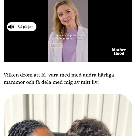
Slå på ljud
0
seconds
of
Vilken dröm att få vara med med andra härliga
1
mammor och få dela med mig av mitt liv!
minute,
18
seconds