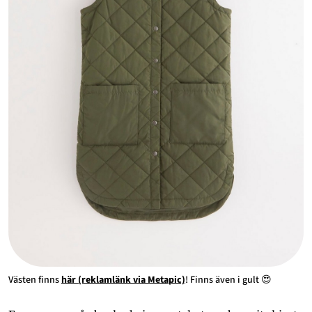
Västen finns
här (reklamlänk via Metapic)
! Finns även i gult 😍