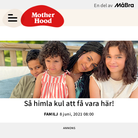
En del av
Amit Tewoldes blogg
Meny
Gravid
Bebis & Småbarn
Skolbarn
Hem
Arkiv
Tonåringar
Om
Kontakt
Mammaliv
Kategorier
Så himla kul att få vara här!
Bloggar
FAMILJ
8 juni, 2021 08:00
Om Oss
Nyhetsbrev