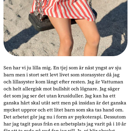
Sen har vi ju lilla mig. En tjej som är näst yngst av sju
barn men i stort sett levt livet som storasyster då jag
och lillasyster kom långt efter resten. Jag är Vattuman
och helt allergisk mot bullshit och lögnare. Jag säger
det som jag ser det utan krusiduller. Jag kan ha ett
ganska hårt skal utåt sett men på insidan är det ganska
mycket uppror och ett litet barn som ska tas hand om.
Det arbetet gör jag nu i form av psykoterapi. Dessutom
har jag tagit paus från en arbetsplats jag varit på i 10 år
för att ta reda på vad fan jag vill. Ja, vi blir absolut