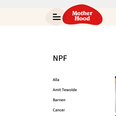
Amit Tewoldes
Gravid
NPF
Bebis & Småbarn
Hem
Skolbarn
Om
Alla
Tonåringar
Kategorier
Amit Tewolde
Mammaliv
Arkiv
Barnen
Kontakt
Cancer