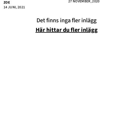
27 NOVEMBER, 2020
ZOE
14 JUNI, 2021
Annonsera
Det finns inga fler inlägg
Om Cookies
Här hittar du fler inlägg
Kontakta Oss
Hantera Preferenser